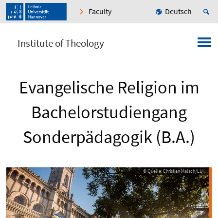
Faculty
Deutsch
Institute of Theology
Evangelische Religion im
Bachelorstudiengang
Sonderpädagogik (B.A.)
© Quelle: Christian Malsch/LUH
© Quelle: Christian Malsch/LUH